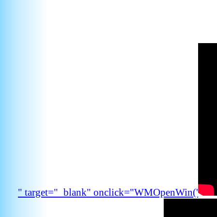
" target="_blank" onclick="WMOpenWin('