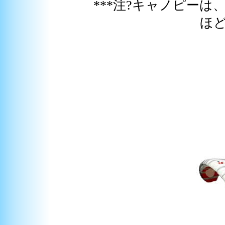
***注?キャノピー
ほ